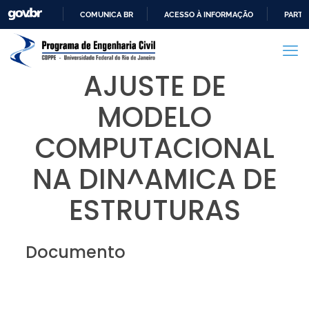
COMUNICA BR
ACESSO À INFORMAÇÃO
PARTI
IR
PARA
O
AJUSTE DE
CONTEÚDO
MODELO
COMPUTACIONAL
NA DIN^AMICA DE
ESTRUTURAS
Documento