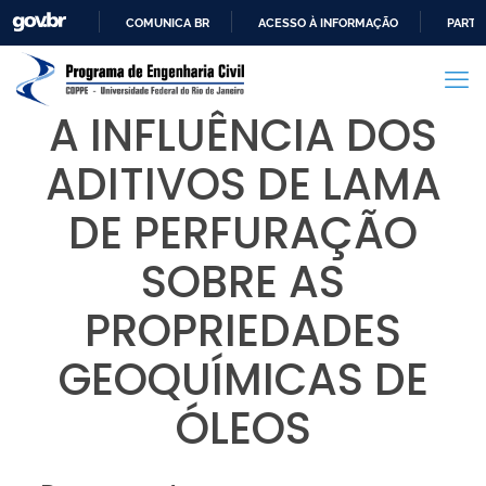
COMUNICA BR
ACESSO À INFORMAÇÃO
PARTI
IR
PARA
O
A INFLUÊNCIA DOS
CONTEÚDO
ADITIVOS DE LAMA
DE PERFURAÇÃO
SOBRE AS
PROPRIEDADES
GEOQUÍMICAS DE
ÓLEOS