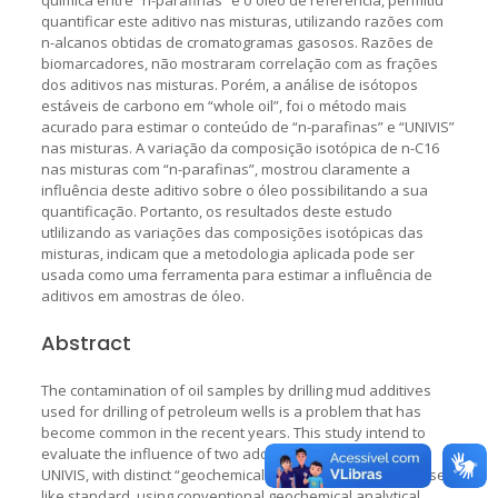
quantificar este aditivo nas misturas, utilizando razões com
n-alcanos obtidas de cromatogramas gasosos. Razões de
biomarcadores, não mostraram correlação com as frações
dos aditivos nas misturas. Porém, a análise de isótopos
estáveis de carbono em “whole oil”, foi o método mais
acurado para estimar o conteúdo de “n-parafinas” e “UNIVIS”
nas misturas. A variação da composição isotópica de n-C16
nas misturas com “n-parafinas”, mostrou claramente a
influência deste aditivo sobre o óleo possibilitando a sua
quantificação. Portanto, os resultados deste estudo
utlilizando as variações das composições isotópicas das
misturas, indicam que a metodologia aplicada pode ser
usada como uma ferramenta para estimar a influência de
aditivos em amostras de óleo.
Abstract
The contamination of oil samples by drilling mud additives
used for drilling of petroleum wells is a problem that has
become common in the recent years. This study intend to
evaluate the influence of two additives, “n-paraffins” and
UNIVIS, with distinct “geochemical fingerprints”, on an oil used
like standard, using conventional geochemical analytical