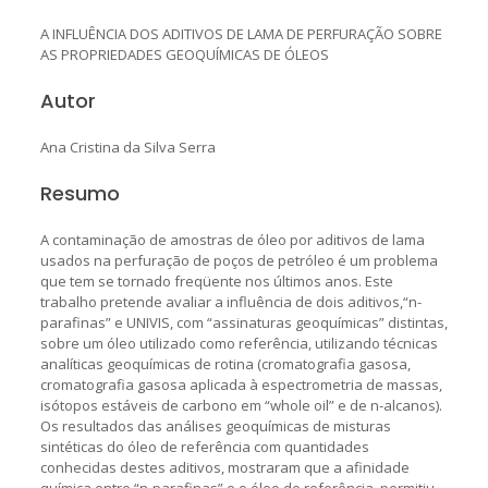
A INFLUÊNCIA DOS ADITIVOS DE LAMA DE PERFURAÇÃO SOBRE
AS PROPRIEDADES GEOQUÍMICAS DE ÓLEOS
Autor
Ana Cristina da Silva Serra
Resumo
A contaminação de amostras de óleo por aditivos de lama
usados na perfuração de poços de petróleo é um problema
que tem se tornado freqüente nos últimos anos. Este
trabalho pretende avaliar a influência de dois aditivos,“n-
parafinas” e UNIVIS, com “assinaturas geoquímicas” distintas,
sobre um óleo utilizado como referência, utilizando técnicas
analíticas geoquímicas de rotina (cromatografia gasosa,
cromatografia gasosa aplicada à espectrometria de massas,
isótopos estáveis de carbono em “whole oil” e de n-alcanos).
Os resultados das análises geoquímicas de misturas
sintéticas do óleo de referência com quantidades
conhecidas destes aditivos, mostraram que a afinidade
química entre “n-parafinas” e o óleo de referência, permitiu