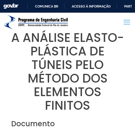
COMUNICA BR
ACESSO À INFORMAÇÃO
PARTI
IR
PARA
O
A ANÁLISE ELASTO-
CONTEÚDO
PLÁSTICA DE
TÚNEIS PELO
MÉTODO DOS
ELEMENTOS
FINITOS
Documento