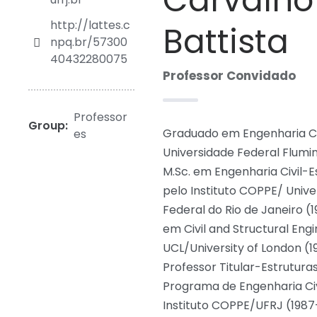
Carvalho
http://lattes.c
Battista
npq.br/57300
40432280075
Professor Convidado
Professor
Group:
Graduado em Engenharia Civ
es
Universidade Federal Flumin
M.Sc. em Engenharia Civil-E
pelo Instituto COPPE/ Univ
Federal do Rio de Janeiro (1
em Civil and Structural Engi
UCL/University of London (1
Professor Titular-Estrutura
Programa de Engenharia Civ
Instituto COPPE/UFRJ (1987-