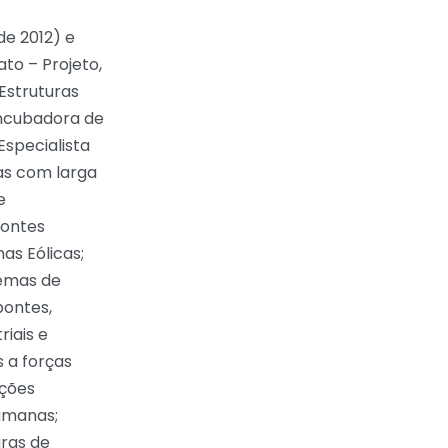
e 2012) e
ato – Projeto,
Estruturas
Incubadora de
specialista
as com larga
e
Pontes
as Eólicas;
temas de
pontes,
riais e
s a forças
ações
umanas;
uras de