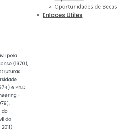
Oportunidades de Becas
Enlaces Útiles
il pela
ense (1970),
struturas
ersidade
974) e Ph.D.
neering –
979).
s do
il do
2011);