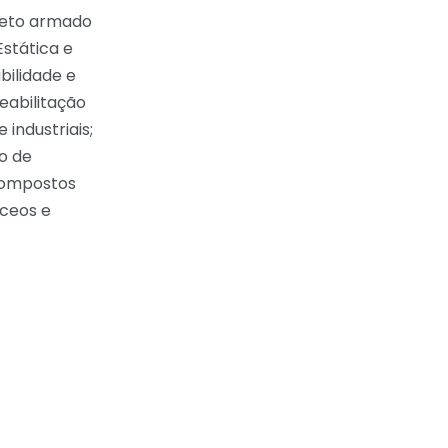
reto armado
stática e
bilidade e
eabilitação
 industriais;
o de
compostos
ceos e