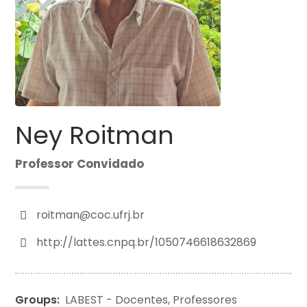
Ney Roitman
Professor Convidado
roitman@coc.ufrj.br
http://lattes.cnpq.br/1050746618632869
Groups:
LABEST - Docentes
,
Professores