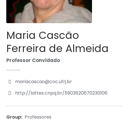
Maria Cascão
Ferreira de Almeida
Professor Convidado
mariacascao@coc.ufrj.br
http://lattes.cnpq.br/5903620670230106
Group:
Professores