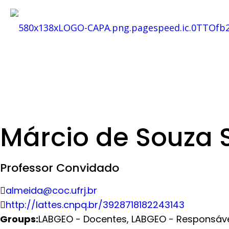
Márcio de Souza 
Professor Convidado
almeida@coc.ufrj.br
http://lattes.cnpq.br/3928718182243143
Groups:
LABGEO - Docentes
,
LABGEO - Responsáv