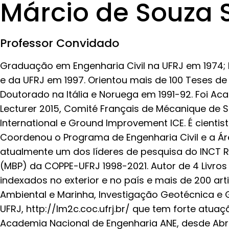
Márcio de Souza 
Professor Convidado
Graduação em Engenharia Civil na UFRJ em 1974; 
e da UFRJ em 1997. Orientou mais de 100 Teses de
Doutorado na Itália e Noruega em 1991-92. Foi Ac
Lecturer 2015, Comité Français de Mécanique de S
International e Ground Improvement ICE. É cienti
Coordenou o Programa de Engenharia Civil e a Áre
atualmente um dos líderes de pesquisa do INCT
(MBP) da COPPE-UFRJ 1998-2021. Autor de 4 Livros (
indexados no exterior e no país e mais de 200 art
Ambiental e Marinha, Investigação Geotécnica e 
UFRJ, http://lm2c.coc.ufrj.br/ que tem forte atua
Academia Nacional de Engenharia ANE, desde Abri