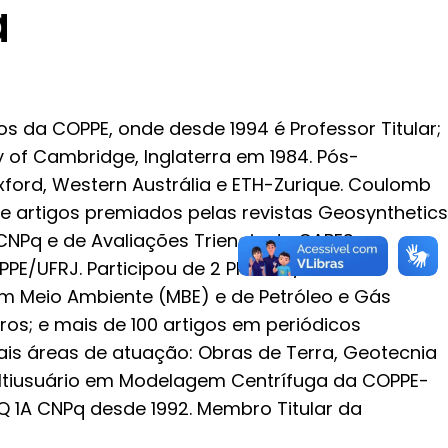
a
 da COPPE, onde desde 1994 é Professor Titular;
 of Cambridge, Inglaterra em 1984. Pós-
xford, Western Austrália e ETH-Zurique. Coulomb
e artigos premiados pelas revistas Geosynthetics
CNPq e de Avaliações Trienais da CAPES.
PPE/UFRJ. Participou de 2 PRONEX/MCT. É
 Meio Ambiente (MBE) e de Petróleo e Gás
vros; e mais de 100 artigos em periódicos
ipais áreas de atuação: Obras de Terra, Geotecnia
Multiusuário em Modelagem Centrífuga da COPPE-
PQ 1A CNPq desde 1992. Membro Titular da