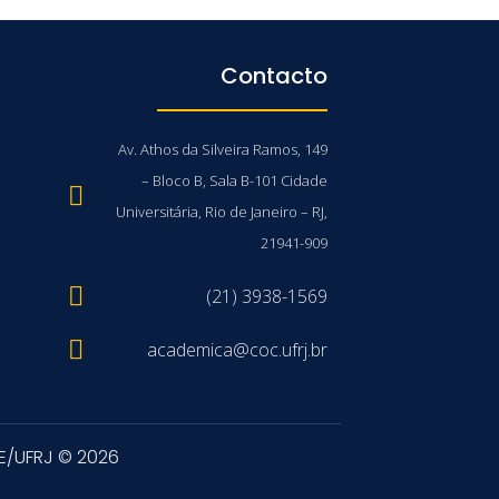
Contacto
Av. Athos da Silveira Ramos, 149
– Bloco B, Sala B-101 Cidade
Universitária, Rio de Janeiro – RJ,
21941-909
(21) 3938-1569
academica@coc.ufrj.br
E/UFRJ © 2026