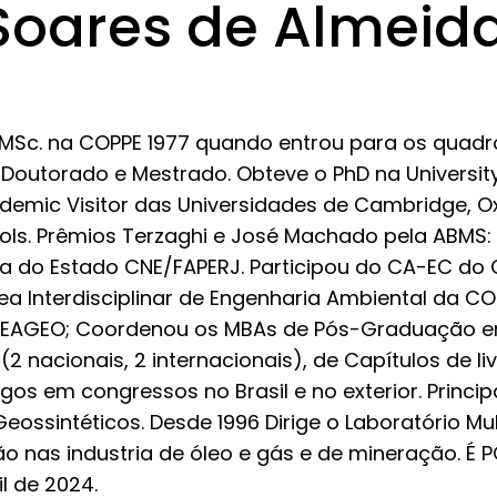
Soares de Almeid
MSc. na COPPE 1977 quando entrou para os quadros
 Doutorado e Mestrado. Obteve o PhD na University
ademic Visitor das Universidades de Cambridge, O
ols. Prêmios Terzaghi e José Machado pela ABMS: 
sta do Estado CNE/FAPERJ. Participou do CA-EC do 
a Interdisciplinar de Engenharia Ambiental da CO
 REAGEO; Coordenou os MBAs de Pós-Graduação em
2 nacionais, 2 internacionais), de Capítulos de li
igos em congressos no Brasil e no exterior. Princ
Geossintéticos. Desde 1996 Dirige o Laboratório 
ção nas industria de óleo e gás e de mineração. É 
l de 2024.