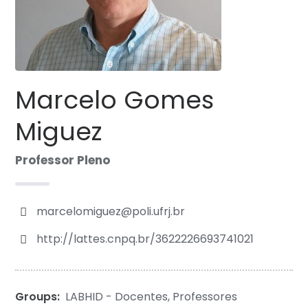
Marcelo Gomes
Miguez
Professor Pleno
marcelomiguez@poli.ufrj.br
http://lattes.cnpq.br/3622226693741021
Groups:
LABHID - Docentes
,
Professores