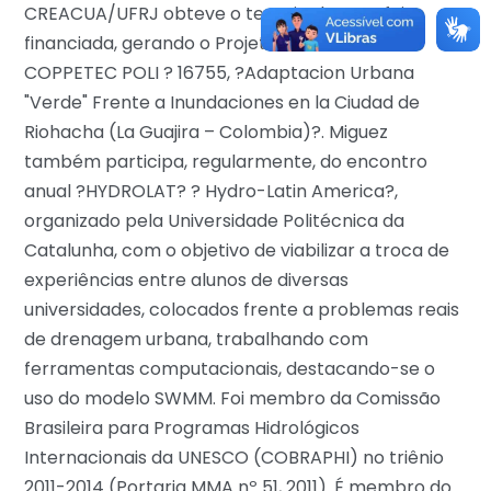
CREACUA/UFRJ obteve o terceiro lugar e foi
financiada, gerando o Projeto internacional
COPPETEC POLI ? 16755, ?Adaptacion Urbana
"Verde" Frente a Inundaciones en la Ciudad de
Riohacha (La Guajira – Colombia)?. Miguez
também participa, regularmente, do encontro
anual ?HYDROLAT? ? Hydro-Latin America?,
organizado pela Universidade Politécnica da
Catalunha, com o objetivo de viabilizar a troca de
experiências entre alunos de diversas
universidades, colocados frente a problemas reais
de drenagem urbana, trabalhando com
ferramentas computacionais, destacando-se o
uso do modelo SWMM. Foi membro da Comissão
Brasileira para Programas Hidrológicos
Internacionais da UNESCO (COBRAPHI) no triênio
2011-2014 (Portaria MMA nº 51, 2011). É membro do