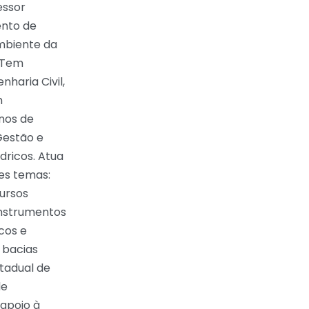
essor
nto de
mbiente da
. Tem
nharia Civil,
m
nos de
Gestão e
ricos. Atua
es temas:
ursos
Instrumentos
cos e
 bacias
tadual de
de
apoio à