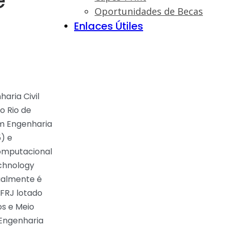
e
Oportunidades de Becas
Enlaces Útiles
aria Civil
o Rio de
em Engenharia
) e
omputacional
echnology
ualmente é
UFRJ lotado
os e Meio
Engenharia