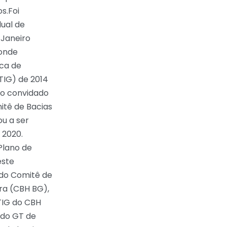
s.Foi
ual de
 Janeiro
 onde
ca de
TIG) de 2014
ro convidado
tê de Bacias
ou a ser
 2020.
Plano de
este
do Comitê de
ra (CBH BG),
TIG do CBH
 do GT de