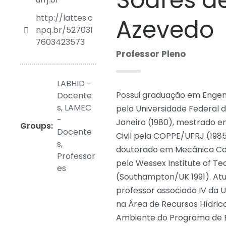
Soares d
http://lattes.c
Azevedo
npq.br/527031
7603423573
Professor Pleno
LABHID -
Possui graduação em Engenh
Docente
s
,
LAMEC
pela Universidade Federal d
-
Janeiro (1980), mestrado 
Groups:
Docente
Civil pela COPPE/UFRJ (1985
s
,
doutorado em Mecânica C
Professor
pelo Wessex Institute of T
es
(Southampton/UK 1991). At
professor associado IV da 
na Área de Recursos Hídric
Ambiente do Programa de 