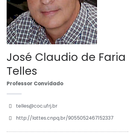
José Claudio de Faria
Telles
Professor Convidado
telles@coc.ufrj.br
http://lattes.cnpq.br/9055052467152337