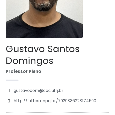
Gustavo Santos
Domingos
Professor Pleno
gustavodom@coc.ufrj.br
http://lattes.cnpq.br/7929836228174590