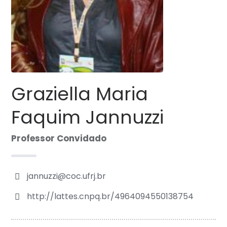
Graziella Maria
Faquim Jannuzzi
Professor Convidado
jannuzzi@coc.ufrj.br
http://lattes.cnpq.br/4964094550138754