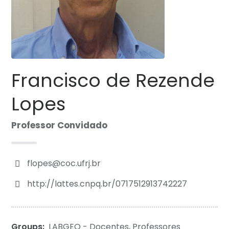
Francisco de Rezende
Lopes
Professor Convidado
flopes@coc.ufrj.br
http://lattes.cnpq.br/0717512913742227
Groups:
LABGEO - Docentes
,
Professores