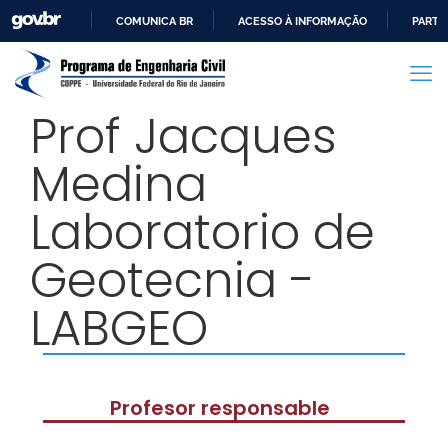
COMUNICA BR
ACESSO À INFORMAÇÃO
PARTI
IR
PARA
O
Prof Jacques
CONTEÚDO
Medina
Laboratorio de
Geotecnia -
LABGEO
Profesor responsable