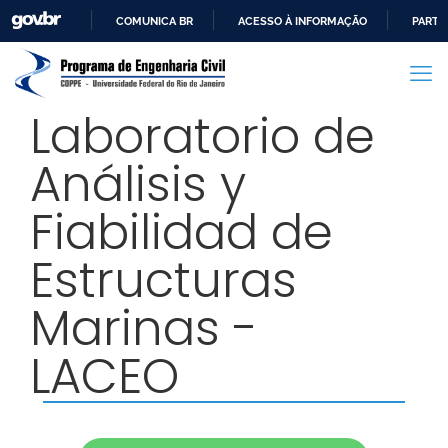
COMUNICA BR
ACESSO À INFORMAÇÃO
PARTI
IR
PARA
O
Laboratorio de
CONTEÚDO
Análisis y
Fiabilidad de
Estructuras
Marinas -
LACEO