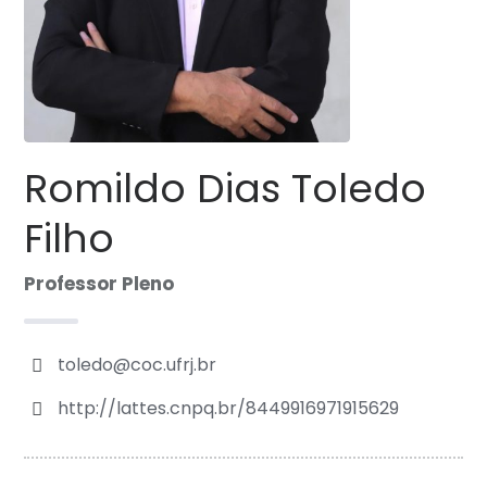
Romildo Dias Toledo
Filho
Professor Pleno
toledo@coc.ufrj.br
http://lattes.cnpq.br/8449916971915629