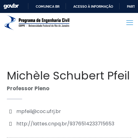
COMUNICA BR
ACESSO À INFORMAÇÃO
PARTI
IR
PARA
O
CONTEÚDO
Michèle Schubert Pfeil
Professor Pleno
mpfeil@coc.ufrj.br
http://lattes.cnpq.br/9376514233715653