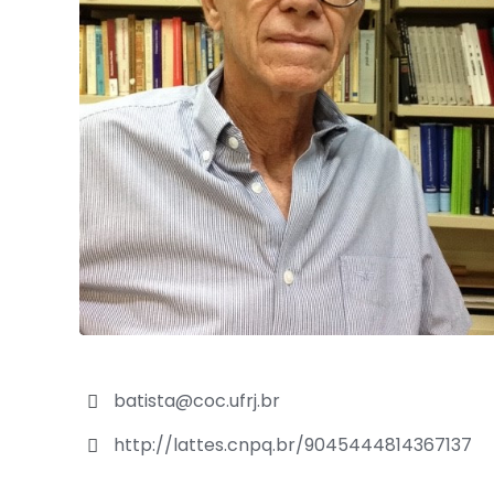
batista@coc.ufrj.br
http://lattes.cnpq.br/9045444814367137