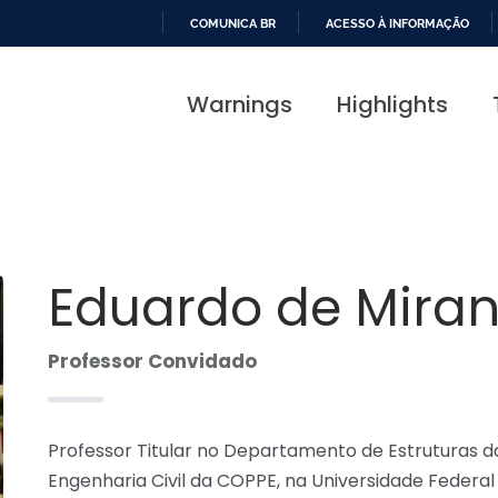
COMUNICA BR
ACESSO À INFORMAÇÃO
IR
PARA
Warnings
Highlights
O
CONTEÚDO
Eduardo de Miran
Professor Convidado
Professor Titular no Departamento de Estruturas d
Engenharia Civil da COPPE, na Universidade Federa