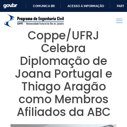
COMUNICA BR
ACESSO À INFORMAÇÃO
PARTI
IR
PARA
O
Coppe/UFRJ
CONTEÚDO
Celebra
Diplomação de
Joana Portugal e
Thiago Aragão
como Membros
Afiliados da ABC