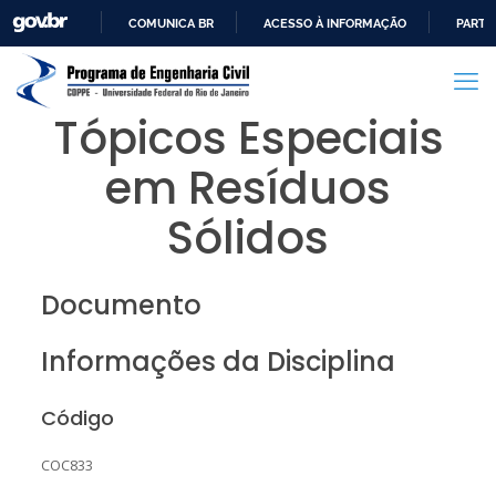
COMUNICA BR
ACESSO À INFORMAÇÃO
PARTI
IR
PARA
O
Tópicos Especiais
CONTEÚDO
em Resíduos
Sólidos
Documento
Informações da Disciplina
Código
COC833