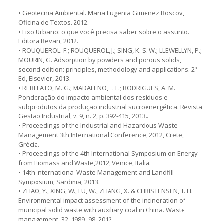
• Geotecnia Ambiental. Maria Eugenia Gimenez Boscov,
Oficina de Textos. 2012.
• Lixo Urbano: o que você precisa saber sobre o assunto.
Editora Revan, 2012.
• ROUQUEROL. F.; ROUQUEROL, J.; SING, K. S. W.; LLEWELLYN, P.;
MOURIN, G. Adsorption by powders and porous solids,
second edition: principles, methodology and applications. 2º
Ed, Elsevier, 2013.
• REBELATO, M. G.; MADALENO, L. L.; RODRIGUES, A. M.
Ponderação do impacto ambiental dos resíduos e
subprodutos da produção industrial sucroenergética. Revista
Gestão Industrial, v. 9, n. 2, p. 392-415, 2013..
• Proceedings of the Industrial and Hazardous Waste
Management 3th International Conference, 2012, Crete,
Grécia.
• Proceedings of the 4th International Symposium on Energy
from Biomass and Waste,2012, Venice, Italia.
• 14th International Waste Management and Landfill
Symposium, Sardinia, 2013.
• ZHAO, Y., XING, W., LU, W., ZHANG, X. & CHRISTENSEN, T. H.
Environmental impact assessment of the incineration of
municipal solid waste with auxiliary coal in China. Waste
management, 32, 1989–98, 2012.