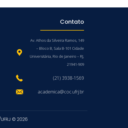
Contato
Av. Athos da Silveira Ramos, 149
– Bloco B, Sala B-101 Cidade
Universitária, Rio de Janeiro – RJ,
21941-909
(21) 3938-1569
academica@coc.ufrj.br
/UFRJ © 2026