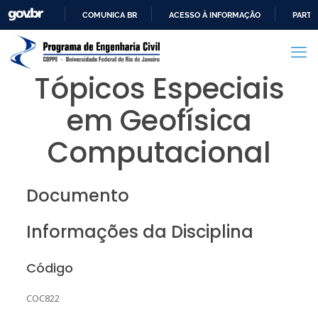
COMUNICA BR
ACESSO À INFORMAÇÃO
PARTI
IR
PARA
O
Tópicos Especiais
CONTEÚDO
em Geofísica
Computacional
Documento
Informações da Disciplina
Código
COC822