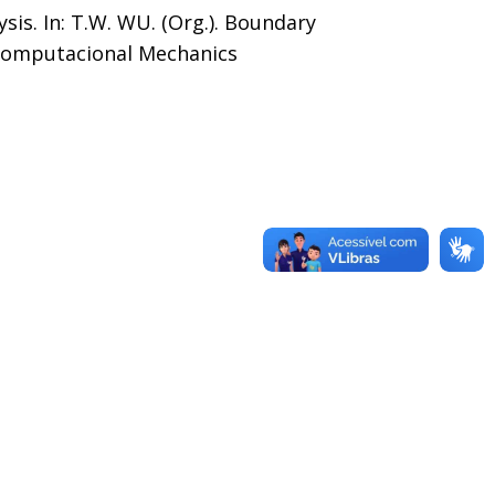
sis. In: T.W. WU. (Org.). Boundary
 Computacional Mechanics