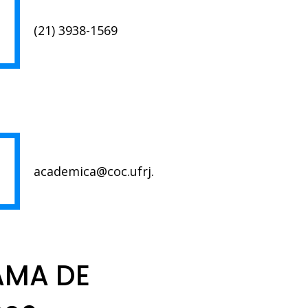
(21) 3938-1569
academica@coc.ufrj.br
RAMA DE