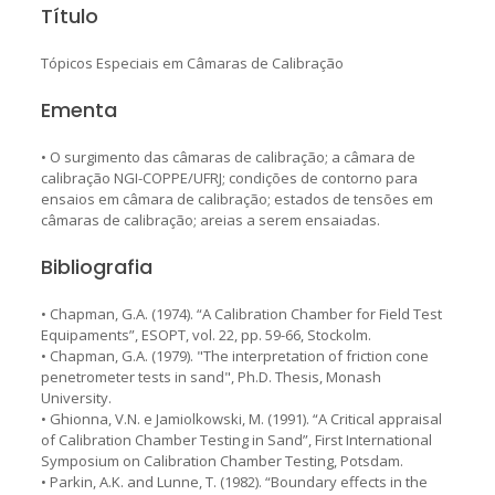
Título
Tópicos Especiais em Câmaras de Calibração
Ementa
• O surgimento das câmaras de calibração; a câmara de
calibração NGI-COPPE/UFRJ; condições de contorno para
ensaios em câmara de calibração; estados de tensões em
câmaras de calibração; areias a serem ensaiadas.
Bibliografia
• Chapman, G.A. (1974). “A Calibration Chamber for Field Test
Equipaments”, ESOPT, vol. 22, pp. 59-66, Stockolm.
• Chapman, G.A. (1979). "The interpretation of friction cone
penetrometer tests in sand", Ph.D. Thesis, Monash
University.
• Ghionna, V.N. e Jamiolkowski, M. (1991). “A Critical appraisal
of Calibration Chamber Testing in Sand”, First International
Symposium on Calibration Chamber Testing, Potsdam.
• Parkin, A.K. and Lunne, T. (1982). “Boundary effects in the