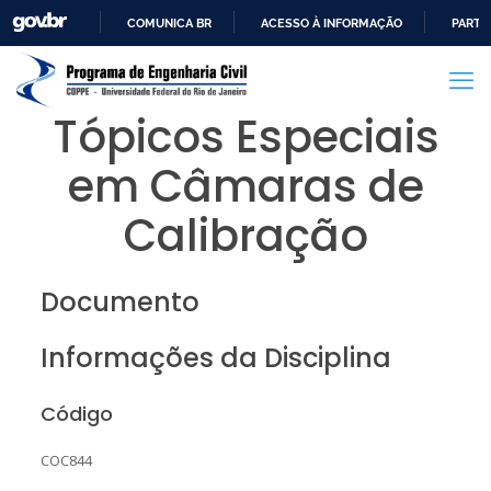
COMUNICA BR
ACESSO À INFORMAÇÃO
PARTI
IR
PARA
O
Tópicos Especiais
CONTEÚDO
em Câmaras de
Calibração
Documento
Informações da Disciplina
Código
COC844