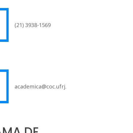
(21) 3938-1569
academica@coc.ufrj.br
RAMA DE