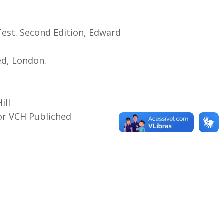
Test. Second Edition, Edward
ed, London.
ill
or VCH Publiched