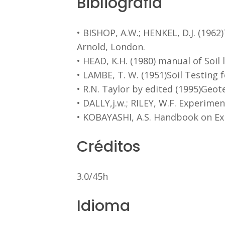
Bibliografia
• BISHOP, A.W.; HENKEL, D.J. (1962
Arnold, London.
• HEAD, K.H. (1980) manual of Soil
• LAMBE, T. W. (1951)Soil Testing 
• R.N. Taylor by edited (1995)Geo
• DALLY,j.w.; RILEY, W.F. Experimen
• KOBAYASHI, A.S. Handbook on Ex
Créditos
3.0/45h
Idioma