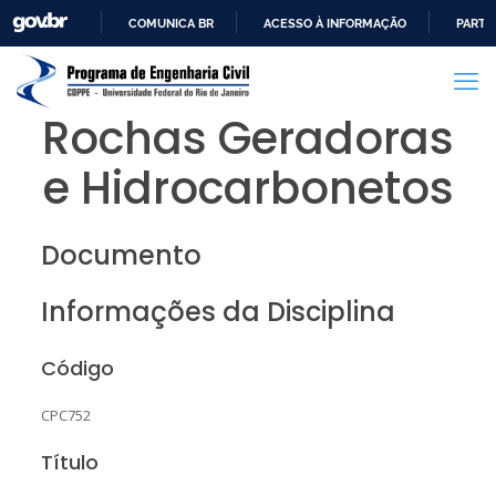
COMUNICA BR
ACESSO À INFORMAÇÃO
PARTI
IR
PARA
O
Rochas Geradoras
CONTEÚDO
e Hidrocarbonetos
Documento
Informações da Disciplina
Código
CPC752
Título