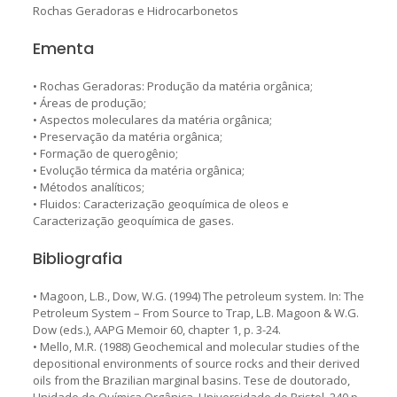
Rochas Geradoras e Hidrocarbonetos
Ementa
• Rochas Geradoras: Produção da matéria orgânica;
• Áreas de produção;
• Aspectos moleculares da matéria orgânica;
• Preservação da matéria orgânica;
• Formação de querogênio;
• Evolução térmica da matéria orgânica;
• Métodos analíticos;
• Fluidos: Caracterização geoquímica de oleos e
Caracterização geoquímica de gases.
Bibliografia
• Magoon, L.B., Dow, W.G. (1994) The petroleum system. In: The
Petroleum System – From Source to Trap, L.B. Magoon & W.G.
Dow (eds.), AAPG Memoir 60, chapter 1, p. 3-24.
• Mello, M.R. (1988) Geochemical and molecular studies of the
depositional environments of source rocks and their derived
oils from the Brazilian marginal basins. Tese de doutorado,
Unidade de Química Orgânica, Universidade de Bristol, 240 p.