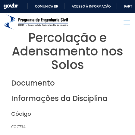
COMUNICA BR
ACESSO À INFORMAÇÃO
PARTI
IR
PARA
O
Percolação e
CONTEÚDO
Adensamento nos
Solos
Documento
Informações da Disciplina
Código
COC734