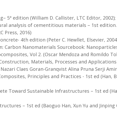
– 5ª edition (William D. Callister, LTC Editor, 2002);
ural analysis of cementitious materials – 1st edition
C Press, 2016)
ncrete- 4th edition (Peter C. Hewllet, Elsevier, 2004
n: Carbon Nanomaterials Sourcebook: Nanoparticles
omposites, Vol 2. (Oscar Mendoza and Romildo Toled
 Construction, Materials, Processes and Application
 Nazari Claes Goran-Granqvist Alina Pruna Serji Amir
osites, Principles and Practices - 1st ed (Han, B., D
ete Toward Sustainable Infrastructures – 1st ed (Ha
tructures – 1st ed (Baoguo Han, Xun Yu and Jinping 