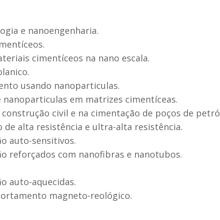
logia e nanoengenharia.
imentíceos.
teriais cimentíceos na nano escala.
lanico.
mento usando nanoparticulas.
e nanoparticulas em matrizes cimentíceas.
 construção civil e na cimentação de poços de petr
de alta resistência e ultra-alta resistência.
o auto-sensitivos.
ão reforçados com nanofibras e nanotubos.
ão auto-aquecidas.
portamento magneto-reológico.