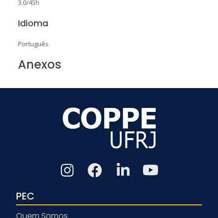
3.0/45h
Idioma
Português
Anexos
PEC
Quem Somos