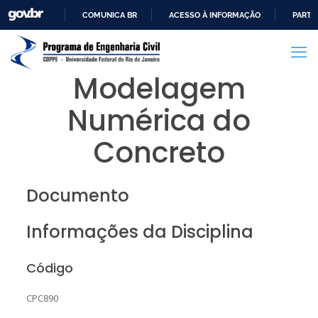
COMUNICA BR
ACESSO À INFORMAÇÃO
PARTI
IR
PARA
O
Modelagem
CONTEÚDO
Numérica do
Concreto
Documento
Informações da Disciplina
Código
CPC890