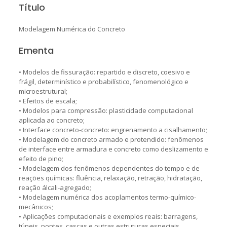
Título
Modelagem Numérica do Concreto
Ementa
• Modelos de fissuração: repartido e discreto, coesivo e
frágil, determinístico e probabilístico, fenomenológico e
microestrutural;
• Efeitos de escala;
• Modelos para compressão: plasticidade computacional
aplicada ao concreto;
• Interface concreto-concreto: engrenamento a cisalhamento;
• Modelagem do concreto armado e protendido: fenômenos
de interface entre armadura e concreto como deslizamento e
efeito de pino;
• Modelagem dos fenômenos dependentes do tempo e de
reações químicas: fluência, relaxação, retração, hidratação,
reação álcali-agregado;
• Modelagem numérica dos acoplamentos termo-químico-
mecânicos;
• Aplicações computacionais e exemplos reais: barragens,
túneis, pontes, cascas e outras estruturas especiais,