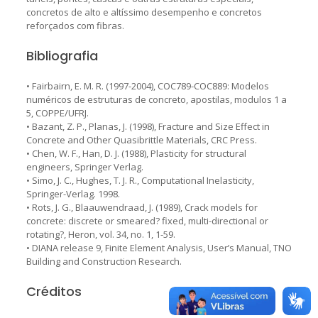
concretos de alto e altíssimo desempenho e concretos
reforçados com fibras.
Bibliografia
• Fairbairn, E. M. R. (1997-2004), COC789-COC889: Modelos
numéricos de estruturas de concreto, apostilas, modulos 1 a
5, COPPE/UFRJ.
• Bazant, Z. P., Planas, J. (1998), Fracture and Size Effect in
Concrete and Other Quasibrittle Materials, CRC Press.
• Chen, W. F., Han, D. J. (1988), Plasticity for structural
engineers, Springer Verlag.
• Simo, J. C., Hughes, T. J. R., Computational Inelasticity,
Springer-Verlag. 1998.
• Rots, J. G., Blaauwendraad, J. (1989), Crack models for
concrete: discrete or smeared? fixed, multi-directional or
rotating?, Heron, vol. 34, no. 1, 1-59.
• DIANA release 9, Finite Element Analysis, User’s Manual, TNO
Building and Construction Research.
Créditos