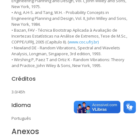
Engineering Planning and Design, Vol. I, John Willey and Sons,
New York, 1975.
• Ang, A.H-S. and Tang, W.H. - Probability Concepts in
Engineering Planning and Design, Vol. II, John Willey and Sons,
New York, 1984.
• Bazan, FAV - Técnica Bootstrap Aplicada à Avaliação de
Incertezas Estatísticas na Análise de Extremos, Tese de M.Sc.,
COPPE/UFRJ, 2005 (Capítulo II). (
www.coc.ufrj.br)
• Newland DE - Random Vibrations, Spectral and Wavelets
Analysis, Longman, Singapore, 3rd edition, 1993.
• Wirshing P, Paez T and Ortiz K - Random Vibrations: Theory
and Practice, John Wiley & Sons, New York, 1995.
Créditos
3.0/45h
Idioma
Português
Anexos