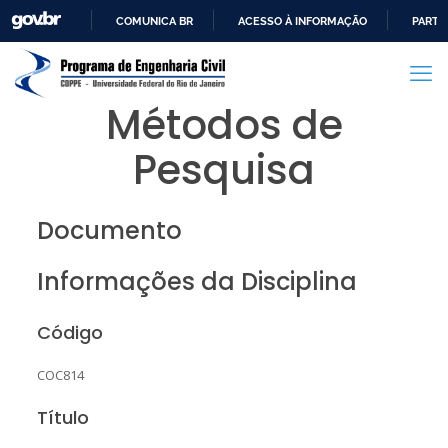
COMUNICA BR
ACESSO À INFORMAÇÃO
PARTI
IR
PARA
O
Métodos de
CONTEÚDO
Pesquisa
Documento
Informações da Disciplina
Código
COC814
Título