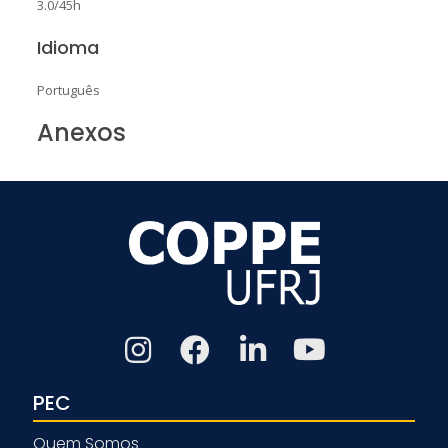
3.0/45h
Idioma
Português
Anexos
PEC
Quem Somos