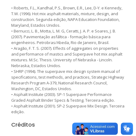
• Roberts, F.L., Kandhal, P.S., Brown, E.R., Lee, D-Y. e Kennedy,
T.W. (1996). Hot mix asphalt materials, mixture, design, and
construction. Segunda edição, NAPA Education Foundation,
Maryland, Estados Unidos.
• Bernucci, L. B., Motta, L. M. G, Ceratti, J. A. P. e Soares, J. B.
(2007). Pavimentação asfáltica - formação básica para
engenheiros. Petrobras/Abeda, Rio de Janeiro, Brasil.
• Aragão, F. T. S. (2007). Effects of aggregates on properties
and performance of mastics and Superpave hot mix asphalt
mixtures. M.Sc. Thesis. University of Nebraska - Lincoln.
Nebraska, Estados Unidos.
• SHRP (1994). The superpave mix design system manual of
specifications, test methods, and practices, Strategic Highway
Research Program A-379, National Research Council,
Washington, DC, Estados Unidos.
• Asphalt Institute (2003). SP-1 Superpave Performance
Graded Asphalt Binder Specs & Testing. Terceira edição.
• Asphalt Institute (2001). SP-2 Superpave Mix Design. Terceira
edição.
Créditos