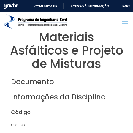
COMUNICA BR
ACESSO À INFORMAÇÃO
PARTI
IR
PARA
O
Materiais
CONTEÚDO
Asfálticos e Projeto
de Misturas
Documento
Informações da Disciplina
Código
COC703