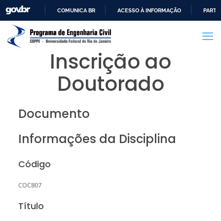
COMUNICA BR
ACESSO À INFORMAÇÃO
PARTI
IR
PARA
O
Inscrição ao
CONTEÚDO
Doutorado
Documento
Informações da Disciplina
Código
COC807
Título