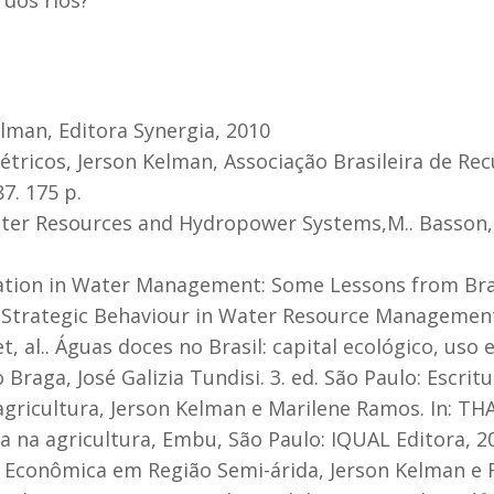
elman, Editora Synergia, 2010
tricos, Jerson Kelman, Associação Brasileira de Rec
7. 175 p.
er Resources and Hydropower Systems,M.. Basson, R.
tion in Water Management: Some Lessons from Brazil
nd Strategic Behaviour in Water Resource Management
et, al.. Águas doces no Brasil: capital ecológico, us
raga, José Galizia Tundisi. 3. ed. São Paulo: Escritu
 agricultura, Jerson Kelman e Marilene Ramos. In: T
ua na agricultura, Embu, São Paulo: IQUAL Editora, 2
 Econômica em Região Semi-árida, Jerson Kelman e R