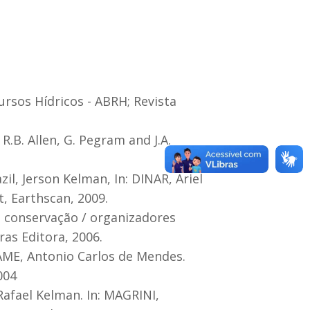
ursos Hídricos - ABRH; Revista
B. Allen, G. Pegram and J.A.
, Jerson Kelman, In: DINAR, Ariel
, Earthscan, 2009.
o e conservação / organizadores
ras Editora, 2006.
HAME, Antonio Carlos de Mendes.
004
afael Kelman. In: MAGRINI,