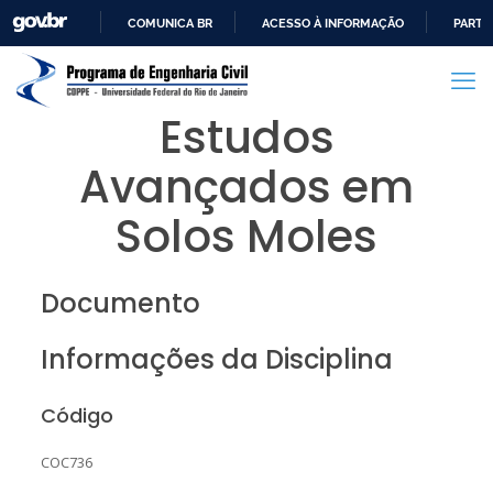
COMUNICA BR
ACESSO À INFORMAÇÃO
PARTI
IR
PARA
O
Estudos
CONTEÚDO
Avançados em
Solos Moles
Documento
Informações da Disciplina
Código
COC736