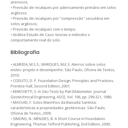
arenosos;
• Previsão de recalques por adensamento primário em solos
argilosos;
• Previsão de recalques por "compressão" secudária em
solos argilosos;
• Previsão de recalques com o tempo;
• Análise Estudo de Caso: teorias e métodos x
comportamento real do solo.
Bibliografia
• ALMEIDA, M.S.S.; MARQUES, M.E.S. Aterros sobre solos
moles: projeto e desempenho. São Paulo, Oficina de Textos,
2010;
• CODUTO, D. P. Foundation Design: Principles and Practices.
Prentice Hall, Second Edition, 2001;
• MARCHETTI, S. In Situ Tests by Flat Dilatometer. Journal
Geotechnical Engineering, ASCE, Vol. 106, pp. 299-321, 1980;
• MASSAD, F. Solos Marinhos da Baixada Santista:
características e propriedades geotécnicas. São Paulo,
Oficina de Textos, 2009;
• SIMONS, N.; MENZIES, B. A Short Course in Foundation
Engineering. Thomas Telford Publishing, 2nd Edition, 2000;