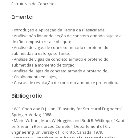
Estruturas de Concreto I
Ementa
• Introdução à Aplicação da Teoria da Plasticidade;
• Análise não linear de seção de concreto armado sujeita a
flexão composta reta e oblíqua;
• Análise de vigas de concreto armado e protendido
submetidas a esforço cortante;
• Análise de vigas de concreto armado e protendido
submetidas a momento de torção;
• Análise de lajes de concreto armado e protendido;
• Cisalhamento em lajes;
• Cascas de revolução de concreto armado e protendido.
Bibliografia
• W.F. Chen and D.J. Han, "Plasticity for Structural Engineers",
Springer-Verlag, 1988.
• Mario W. Kani, Mark W. Huggins and Rudi R. Wittkopp, "Kani
on Shear in Reinforced Conrete", Departement of Civil
Engineering, University of Toronto, Canada, 1979.
• Stephen P. Timoshenko, "Theory of Plates and Shells",