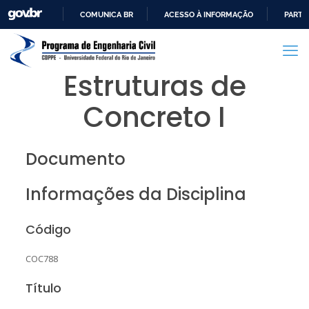
COMUNICA BR
ACESSO À INFORMAÇÃO
PARTI
IR
PARA
O
Estruturas de
CONTEÚDO
Concreto I
Documento
Informações da Disciplina
Código
COC788
Título