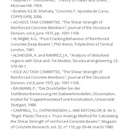
McGraw-Hill, 1959.
• Ibrahim A.E.M. Shehata, “Concreto I”. Apostila de Curso,
COPPE/UFRJ, 2006.
• ACI-ASCE TASK COMMITTEE, "The Shear Strength of
Reinforced Concrete Members", Journal of the Structural
Division, vol.6, June 1973, pp. 1091-1109.
• AL NAJJIM, A.G., "Post-Cracking Behaviour of Reinforced
Concrete Deep-Beams", PhD thesis, Polytechnic of Central
London, 1981.
• ALSHEGEIR, A. and RAMIREZ, J.A., "Analysis of disturbed
regions with Strut-and -Tie Models, Structural engineering, CE-
STR-90-1.
• ASCE-ACI TASK COMMITTEE, "The Shear Strength of
Reinforced Concrete Members", Journal of the Structural
Division, vol.6, June 1973, pp. 1091-1109.
• BAUMANN, P., "Die Druckfelder bei der
Stahlbetonbemessung mit Stabwerkmodellen, Dissertation,
Institut für Tragwerksentwurf und Konstruktion, Universität
Stuttgart, 1988.
• CAMPBELL, T.I., CHITNYANONDH, L. AND BATCHELOR, B. de V.,
"Rigid -Plastic Theory v. Truss Analogy Method for Calculating
the Shear Strength of reinforced Concrete Beams", Magazin
of Concrete Research, vol. 32, n° 110, pp 39-44, march 1980.