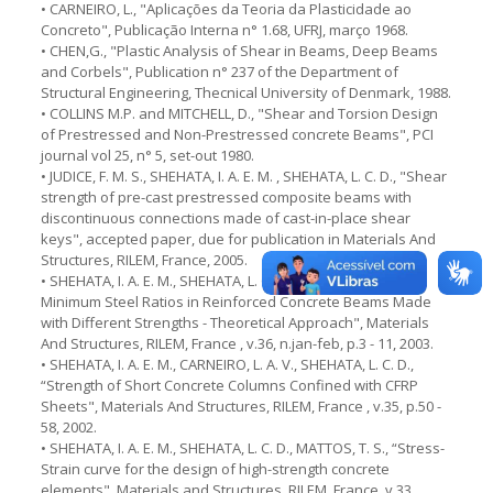
• CARNEIRO, L., "Aplicações da Teoria da Plasticidade ao
Concreto", Publicação Interna n° 1.68, UFRJ, março 1968.
• CHEN,G., "Plastic Analysis of Shear in Beams, Deep Beams
and Corbels", Publication n° 237 of the Department of
Structural Engineering, Thecnical University of Denmark, 1988.
• COLLINS M.P. and MITCHELL, D., "Shear and Torsion Design
of Prestressed and Non-Prestressed concrete Beams", PCI
journal vol 25, n° 5, set-out 1980.
• JUDICE, F. M. S., SHEHATA, I. A. E. M. , SHEHATA, L. C. D., "Shear
strength of pre-cast prestressed composite beams with
discontinuous connections made of cast-in-place shear
keys", accepted paper, due for publication in Materials And
Structures, RILEM, France, 2005.
• SHEHATA, I. A. E. M., SHEHATA, L. C. D., GARCIA, S. L. G., “
Minimum Steel Ratios in Reinforced Concrete Beams Made
with Different Strengths - Theoretical Approach", Materials
And Structures, RILEM, France , v.36, n.jan-feb, p.3 - 11, 2003.
• SHEHATA, I. A. E. M., CARNEIRO, L. A. V., SHEHATA, L. C. D.,
“Strength of Short Concrete Columns Confined with CFRP
Sheets", Materials And Structures, RILEM, France , v.35, p.50 -
58, 2002.
• SHEHATA, I. A. E. M., SHEHATA, L. C. D., MATTOS, T. S., “Stress-
Strain curve for the design of high-strength concrete
elements", Materials and Structures, RILEM, France, v.33,