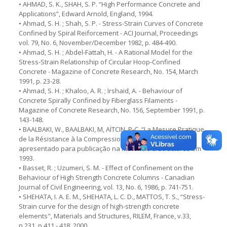
• AHMAD, S. K., SHAH, S. P. “High Performance Concrete and
Applications”, Edward Arnold, England, 1994.
• Ahmad, S. H. ; Shah, S. P. - Stress-Strain Curves of Concrete
Confined by Spiral Reiforcement - ACI Journal, Proceedings
vol. 79, No. 6, November/December 1982, p. 484-490.
• Ahmad, S. H. ; Abdel-Fattah, H. - A Rational Model for the
Stress-Strain Relationship of Circular Hoop-Confined
Concrete - Magazine of Concrete Research, No. 154, March
1991, p. 23-28.
• Ahmad, S. H. ; Khaloo, A. R. ; Irshaid, A. - Behaviour of
Concrete Spirally Confined by Fiberglass Filaments -
Magazine of Concrete Research, No. 156, September 1991, p.
143-148.
• BAALBAKI, W., BAALBAKI, M, AÏTCIN, P-C, “La Mesure Pratique
de la Résistance à la Compression des Betons”, Trabalho
apresentado para publicação na Materials & Structures em
1993.
• Basset, R. ; Uzumeri, S. M. - Effect of Confinement on the
Behaviour of High Strength Concrete Columns - Canadian
Journal of Civil Engineering, vol. 13, No. 6, 1986, p. 741-751.
• SHEHATA, I. A. E. M., SHEHATA, L. C. D., MATTOS, T. S., “Stress-
Strain curve for the design of high-strength concrete
elements", Materials and Structures, RILEM, France, v.33,
n.231, p.411 - 418, 2000.