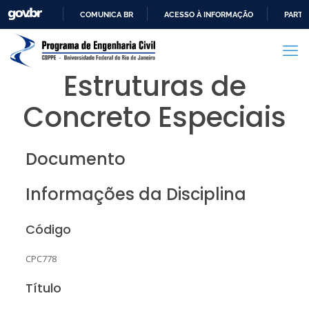
COMUNICA BR
ACESSO À INFORMAÇÃO
PARTI
IR
PARA
O
Estruturas de
CONTEÚDO
Concreto Especiais
Documento
Informações da Disciplina
Código
CPC778
Título