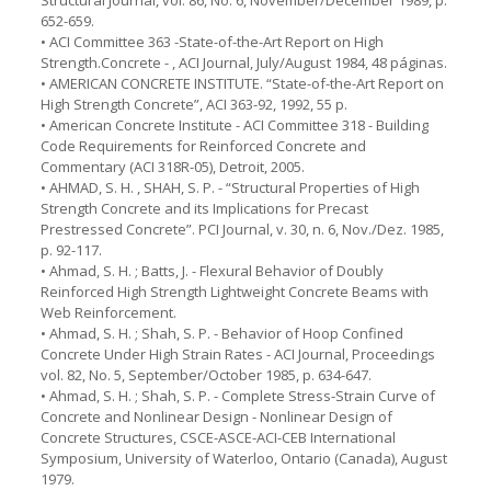
652-659.
• ACI Committee 363 -State-of-the-Art Report on High
Strength.Concrete - , ACI Journal, July/August 1984, 48 páginas.
• AMERICAN CONCRETE INSTITUTE. “State-of-the-Art Report on
High Strength Concrete”, ACI 363-92, 1992, 55 p.
• American Concrete Institute - ACI Committee 318 - Building
Code Requirements for Reinforced Concrete and
Commentary (ACI 318R-05), Detroit, 2005.
• AHMAD, S. H. , SHAH, S. P. - “Structural Properties of High
Strength Concrete and its Implications for Precast
Prestressed Concrete”. PCI Journal, v. 30, n. 6, Nov./Dez. 1985,
p. 92-117.
• Ahmad, S. H. ; Batts, J. - Flexural Behavior of Doubly
Reinforced High Strength Lightweight Concrete Beams with
Web Reinforcement.
• Ahmad, S. H. ; Shah, S. P. - Behavior of Hoop Confined
Concrete Under High Strain Rates - ACI Journal, Proceedings
vol. 82, No. 5, September/October 1985, p. 634-647.
• Ahmad, S. H. ; Shah, S. P. - Complete Stress-Strain Curve of
Concrete and Nonlinear Design - Nonlinear Design of
Concrete Structures, CSCE-ASCE-ACI-CEB International
Symposium, University of Waterloo, Ontario (Canada), August
1979.