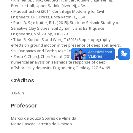
Prentice-Hall, Upper Saddle River, NJ, USA.
• Madabhushi G (2014) Centrifuge Modelling for Civil
Engineers. CRC Press, Boca Raton,FL, USA.
• Park, D. S.; e Kutter, B. L. ( 2015). Static an Seismic Stability of
Sensitive Clay Slopes. Soil Dynamic and Earthquake
Engineering, Vol. 79, pp, 118-129.
• Tripe R, Kontoe S and Wong T (2013) Slope topography
effects on ground motion in the presence of deep soil layers.
Soil Dynamics and Earthquake Engineering 50: 72–84.
• Zhou Y, Chen J, Chen Y et al. (2017) Centrifuge modeling and
numerical analysis on seismic site response of deep
offshore clay deposits. Engineering Geology 227: 54–68.
Créditos
3.0/45h
Professor
Márcio de Souza Soares de Almeida
Maria Cascão Ferreira de Almeida