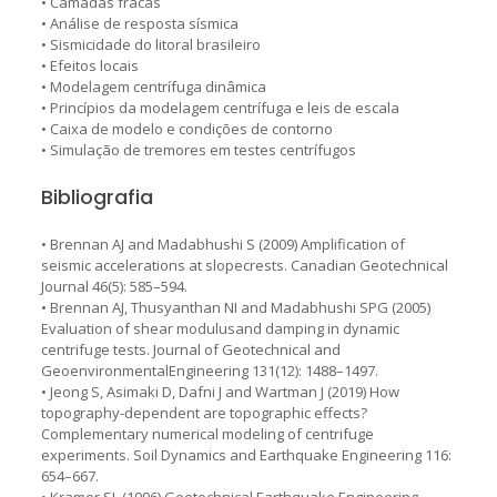
• Camadas fracas
• Análise de resposta sísmica
• Sismicidade do litoral brasileiro
• Efeitos locais
• Modelagem centrífuga dinâmica
• Princípios da modelagem centrífuga e leis de escala
• Caixa de modelo e condições de contorno
• Simulação de tremores em testes centrífugos
Bibliografia
• Brennan AJ and Madabhushi S (2009) Amplification of
seismic accelerations at slopecrests. Canadian Geotechnical
Journal 46(5): 585–594.
• Brennan AJ, Thusyanthan NI and Madabhushi SPG (2005)
Evaluation of shear modulusand damping in dynamic
centrifuge tests. Journal of Geotechnical and
GeoenvironmentalEngineering 131(12): 1488–1497.
• Jeong S, Asimaki D, Dafni J and Wartman J (2019) How
topography-dependent are topographic effects?
Complementary numerical modeling of centrifuge
experiments. Soil Dynamics and Earthquake Engineering 116:
654–667.
• Kramer SL (1996) Geotechnical Earthquake Engineering.