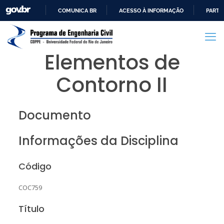
COMUNICA BR
ACESSO À INFORMAÇÃO
PARTI
IR
PARA
O
Elementos de
CONTEÚDO
Contorno II
Documento
Informações da Disciplina
Código
COC759
Título