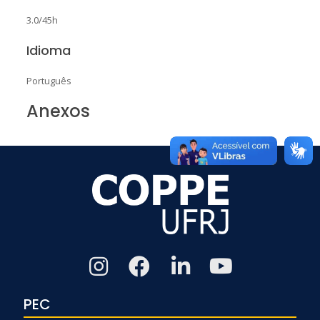
3.0/45h
Idioma
Português
Anexos
PEC