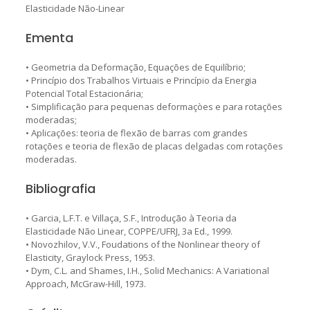
Elasticidade Não-Linear
Ementa
• Geometria da Deformação, Equações de Equilíbrio;
• Princípio dos Trabalhos Virtuais e Princípio da Energia
Potencial Total Estacionária;
• Simplificação para pequenas deformaçòes e para rotações
moderadas;
• Aplicações: teoria de flexão de barras com grandes
rotações e teoria de flexão de placas delgadas com rotações
moderadas.
Bibliografia
• Garcia, L.F.T. e Villaça, S.F., Introdução à Teoria da
Elasticidade Não Linear, COPPE/UFRJ, 3a Ed., 1999.
• Novozhilov, V.V., Foudations of the Nonlinear theory of
Elasticity, Graylock Press, 1953.
• Dym, C.L. and Shames, I.H., Solid Mechanics: A Variational
Approach, McGraw-Hill, 1973.