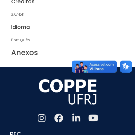
Créditos
3.0/45h
Idioma
Português
Anexos
PEC