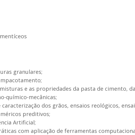
imentíceos
uras granulares;
 empacotamento;
 misturas e as propriedades da pasta de cimento, d
rmo-químico-mecânicas;
 caracterização dos grãos, ensaios reológicos, ens
méricos preditivos;
cia Artificial;
áticas com aplicação de ferramentas computaciona