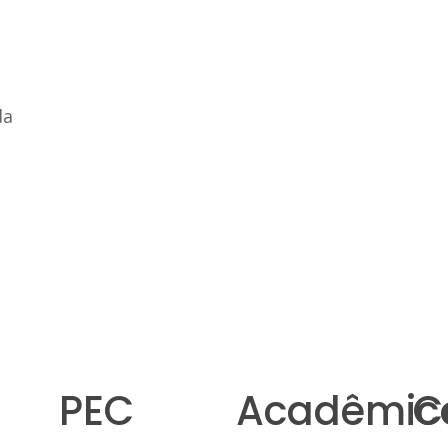
da
PEC
Acadêmic
C