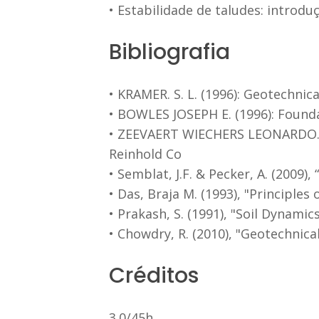
• Estabilidade de taludes: introdu
Bibliografia
• KRAMER. S. L. (1996): Geotechnica
• BOWLES JOSEPH E. (1996): Founda
• ZEEVAERT WIECHERS LEONARDO. (19
Reinhold Co
• Semblat, J.F. & Pecker, A. (2009)
• Das, Braja M. (1993), "Principl
• Prakash, S. (1991), "Soil Dynami
• Chowdry, R. (2010), "Geotechnical
Créditos
3.0/45h