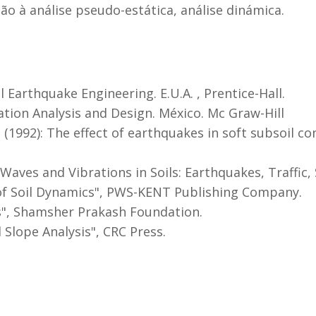
ção à análise pseudo-estática, análise dinámica.
l Earthquake Engineering. E.U.A. , Prentice-Hall.
tion Analysis and Design. México. Mc Graw-Hill
92): The effect of earthquakes in soft subsoil cond
, “Waves and Vibrations in Soils: Earthquakes, Traffi
es of Soil Dynamics", PWS-KENT Publishing Company.
cs", Shamsher Prakash Foundation.
 Slope Analysis", CRC Press.