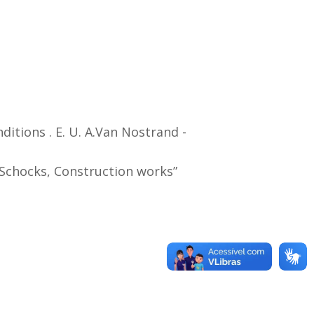
itions . E. U. A.Van Nostrand -
c, Schocks, Construction works”