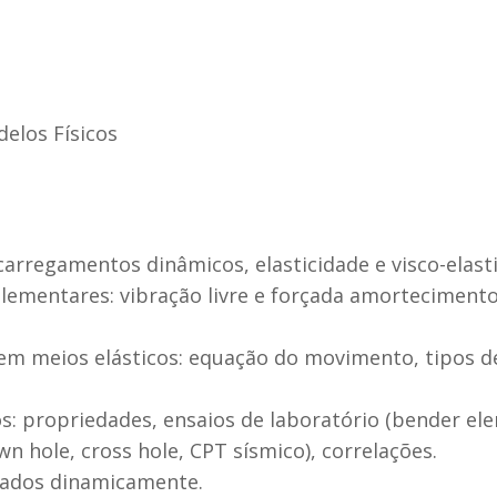
elos Físicos
carregamentos dinâmicos, elasticidade e visco-elast
elementares: vibração livre e forçada amortecimento
em meios elásticos: equação do movimento, tipos de
: propriedades, ensaios de laboratório (bender eleme
n hole, cross hole, CPT sísmico), correlações.
gados dinamicamente.