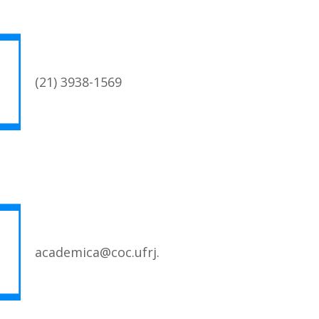
(21) 3938-1569
academica@coc.ufrj.br