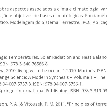
bre aspectos associados a clima e climatologia, va
ção e objetivos de bases climatológicas. Fundame
ico. Modelagem do Sistema Terrestre. IPCC. Aplica
nge: Temperatures, Solar Radiation and Heat Balance
ISBN: 978-3-540-76586-8.
w, 2010: living with the oceans”. 2010. Maribus. ISBN
Change Science: A Modern Synthesis – Volume 1 – The 
-94-007-5757-8. ISBN: 978-94-007-5756-1.
 Springer International Publishing. ISBN: 978-3-319-0
atson, P. A., & Vitousek, P. M. 2011. "Principles of te