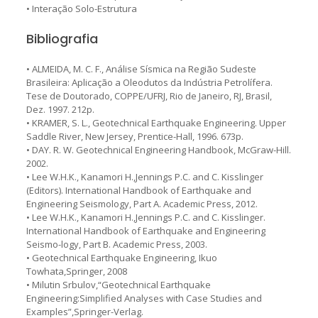
• Interação Solo-Estrutura
Bibliografia
• ALMEIDA, M. C. F., Análise Sísmica na Região Sudeste
Brasileira: Aplicação a Oleodutos da Indústria Petrolífera.
Tese de Doutorado, COPPE/UFRJ, Rio de Janeiro, RJ, Brasil,
Dez. 1997. 212p.
• KRAMER, S. L., Geotechnical Earthquake Engineering. Upper
Saddle River, New Jersey, Prentice-Hall, 1996. 673p.
• DAY. R. W. Geotechnical Engineering Handbook, McGraw-Hill.
2002.
• Lee W.H.K., Kanamori H.,Jennings P.C. and C. Kisslinger
(Editors). International Handbook of Earthquake and
Engineering Seismology, Part A. Academic Press, 2012.
• Lee W.H.K., Kanamori H.,Jennings P.C. and C. Kisslinger.
International Handbook of Earthquake and Engineering
Seismo-logy, Part B. Academic Press, 2003.
• Geotechnical Earthquake Engineering, Ikuo
Towhata,Springer, 2008
• Milutin Srbulov,“Geotechnical Earthquake
Engineering:Simplified Analyses with Case Studies and
Examples”,Springer-Verlag.