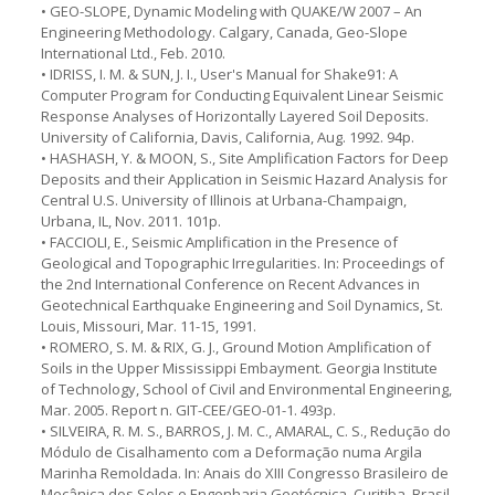
• GEO-SLOPE, Dynamic Modeling with QUAKE/W 2007 – An
Engineering Methodology. Calgary, Canada, Geo-Slope
International Ltd., Feb. 2010.
• IDRISS, I. M. & SUN, J. I., User's Manual for Shake91: A
Computer Program for Conducting Equivalent Linear Seismic
Response Analyses of Horizontally Layered Soil Deposits.
University of California, Davis, California, Aug. 1992. 94p.
• HASHASH, Y. & MOON, S., Site Amplification Factors for Deep
Deposits and their Application in Seismic Hazard Analysis for
Central U.S. University of Illinois at Urbana-Champaign,
Urbana, IL, Nov. 2011. 101p.
• FACCIOLI, E., Seismic Amplification in the Presence of
Geological and Topographic Irregularities. In: Proceedings of
the 2nd International Conference on Recent Advances in
Geotechnical Earthquake Engineering and Soil Dynamics, St.
Louis, Missouri, Mar. 11-15, 1991.
• ROMERO, S. M. & RIX, G. J., Ground Motion Amplification of
Soils in the Upper Mississippi Embayment. Georgia Institute
of Technology, School of Civil and Environmental Engineering,
Mar. 2005. Report n. GIT-CEE/GEO-01-1. 493p.
• SILVEIRA, R. M. S., BARROS, J. M. C., AMARAL, C. S., Redução do
Módulo de Cisalhamento com a Deformação numa Argila
Marinha Remoldada. In: Anais do XIII Congresso Brasileiro de
Mecânica dos Solos e Engenharia Geotécnica, Curitiba, Brasil,