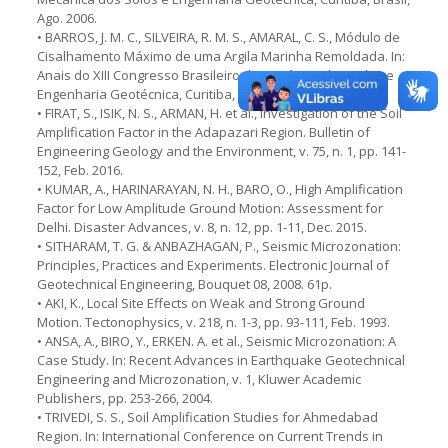
Ago. 2006.
• BARROS, J. M. C., SILVEIRA, R. M. S., AMARAL, C. S., Módulo de
Cisalhamento Máximo de uma Argila Marinha Remoldada. In:
Anais do XIII Congresso Brasileiro de Mecânica dos Solos e
Engenharia Geotécnica, Curitiba, Brasil, Ago. 2006.
• FIRAT, S., ISIK, N. S., ARMAN, H. et al., Investigation of the Soil
Amplification Factor in the Adapazari Region. Bulletin of
Engineering Geology and the Environment, v. 75, n. 1, pp. 141-
152, Feb. 2016.
• KUMAR, A., HARINARAYAN, N. H., BARO, O., High Amplification
Factor for Low Amplitude Ground Motion: Assessment for
Delhi. Disaster Advances, v. 8, n. 12, pp. 1-11, Dec. 2015.
• SITHARAM, T. G. & ANBAZHAGAN, P., Seismic Microzonation:
Principles, Practices and Experiments. Electronic Journal of
Geotechnical Engineering, Bouquet 08, 2008. 61p.
• AKI, K., Local Site Effects on Weak and Strong Ground
Motion. Tectonophysics, v. 218, n. 1-3, pp. 93-111, Feb. 1993.
• ANSA, A., BIRO, Y., ERKEN. A. et al., Seismic Microzonation: A
Case Study. In: Recent Advances in Earthquake Geotechnical
Engineering and Microzonation, v. 1, Kluwer Academic
Publishers, pp. 253-266, 2004.
• TRIVEDI, S. S., Soil Amplification Studies for Ahmedabad
Region. In: International Conference on Current Trends in