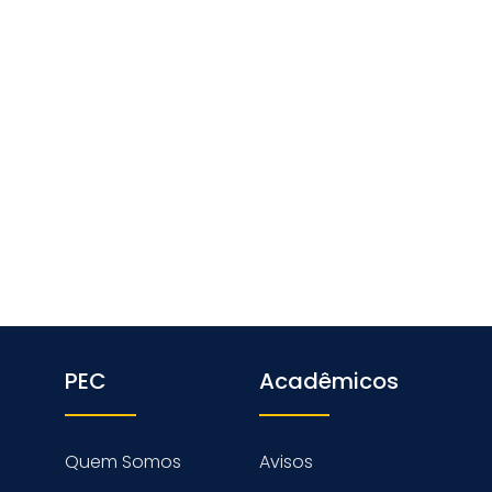
PEC
Acadêmicos
Quem Somos
Avisos