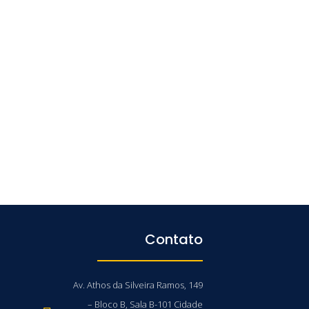
Contato
Av. Athos da Silveira Ramos, 149
– Bloco B, Sala B-101 Cidade