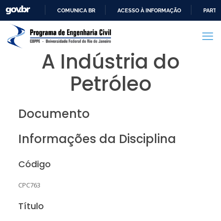
COMUNICA BR
ACESSO À INFORMAÇÃO
PARTI
IR
PARA
O
A Indústria do
CONTEÚDO
Petróleo
Documento
Informações da Disciplina
Código
CPC763
Título